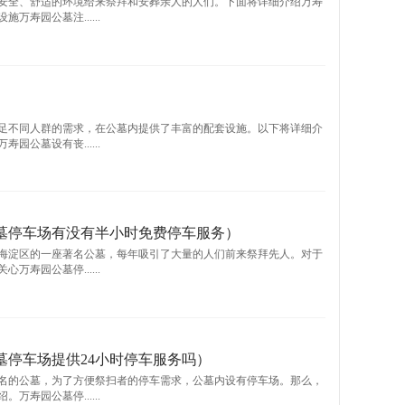
安全、舒适的环境给来祭拜和安葬亲人的人们。下面将详细介绍万寿
寿园公墓注......
足不同人群的需求，在公墓内提供了丰富的配套设施。以下将详细介
公墓设有丧......
墓停车场有没有半小时免费停车服务）
海淀区的一座著名公墓，每年吸引了大量的人们前来祭拜先人。对于
寿园公墓停......
墓停车场提供24小时停车服务吗）
知名的公墓，为了方便祭扫者的停车需求，公墓内设有停车场。那么，
寿园公墓停......