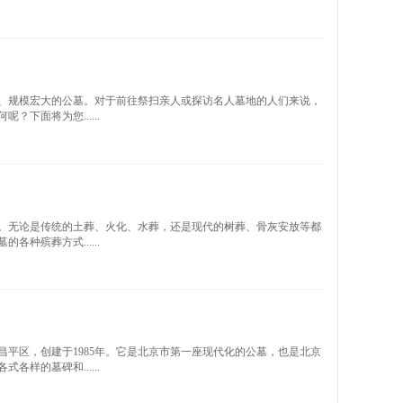
、规模宏大的公墓。对于前往祭扫亲人或探访名人墓地的人们来说，
下面将为您......
。无论是传统的土葬、火化、水葬，还是现代的树葬、骨灰安放等都
种殡葬方式......
平区，创建于1985年。它是北京市第一座现代化的公墓，也是北京
样的墓碑和......