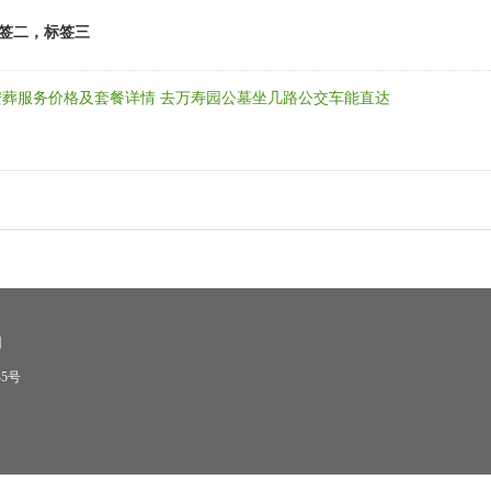
签二，标签三
安葬服务价格及套餐详情
去万寿园公墓坐几路公交车能直达
们
45号